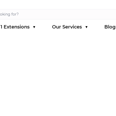
1 Extensions
Our Services
Blog
s category
menu for Magento 1 Extensions category