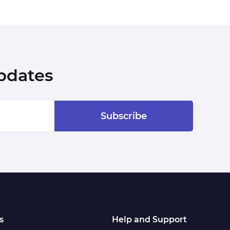
pdates
Subscribe
s
Help and Support