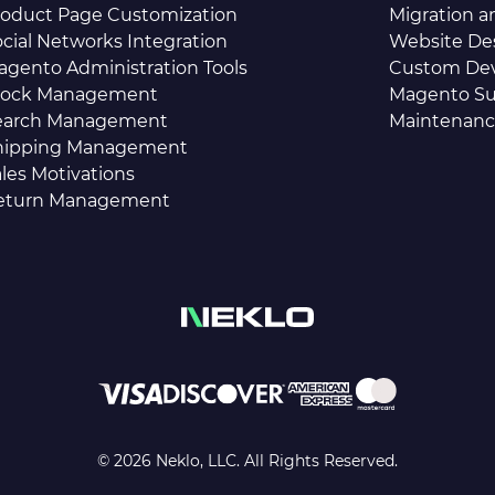
roduct Page Customization
Migration 
cial Networks Integration
Website De
agento Administration Tools
Custom De
tock Management
Magento Su
earch Management
Maintenan
hipping Management
les Motivations
eturn Management
© 2026 Neklo, LLC. All Rights Reserved.