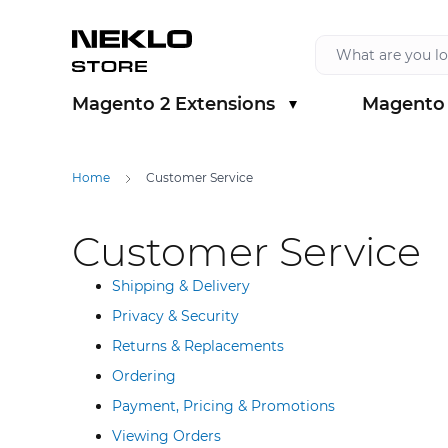
Skip to Content
Magento 2 Extensions
Magento 
Show submenu for Magento 2 Extension
Show sub
Home
Customer Service
Customer Service
Shipping & Delivery
Privacy & Security
Returns & Replacements
Ordering
Payment, Pricing & Promotions
Viewing Orders