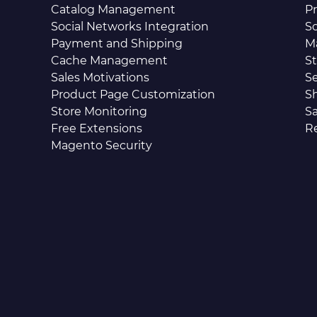
Catalog Management
P
Social Networks Integration
So
Payment and Shipping
M
Cache Management
S
Sales Motivations
S
Product Page Customization
S
Store Monitoring
Sa
Free Extensions
R
Magento Security